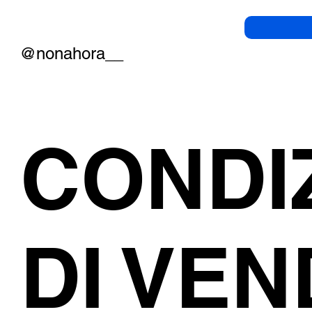
@nonahora__
CONDI
DI VEN