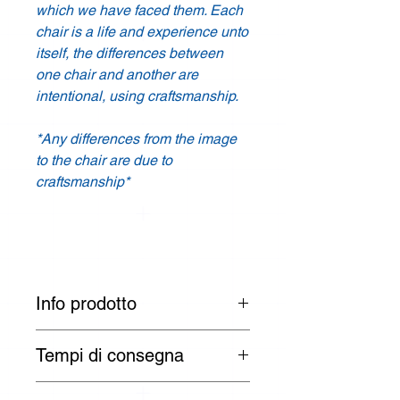
which we have faced them. Each
chair is a life and experience unto
itself, the differences between
one chair and another are
intentional, using craftsmanship.
*Any differences from the image
to the chair are due to
craftsmanship*
Info prodotto
Prodotto esaurito con possibilità di
Tempi di consegna
Pre-Ordine. Spedizione prevista in 6-
8 settimane.
I tempi di consegna sono di 3 -
Designer: Maria Teresa Albano