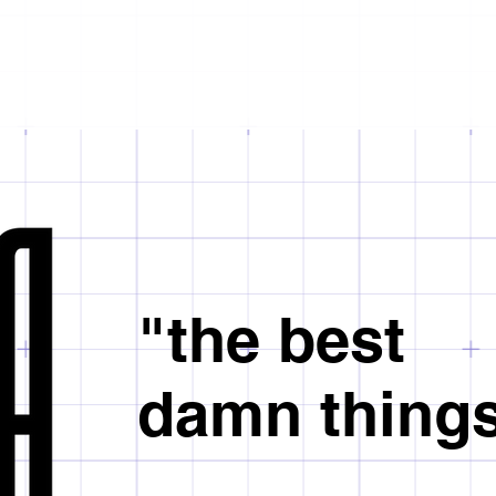
addresses social and 
Nonahora is not respo
acceptance and indivi
Import taxes may var
jewellery pieces. Hi
check the regulations
almost meditative rep
order.
small modules to be j
Orders placed after 
'unicum'. Her creatio
processed on the fol
leading her to partic
The day of collection 
exhibitions, public t
Nonahora is not respo
Any customs and duty
customer.
Our couriers do not 
holidays.
"the best
damn thing