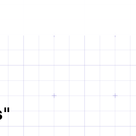
political issues, promoting self-
nsible for any import taxes.
dual affirmation also through her
y from country to country. Please
s preferred techniques are based on
 of your country before placing an
etition, the forging of hundreds of
oined together to create a
7:00 CEST on Friday will be
ns have gained global recognition,
lowing Monday.
ipate in numerous international
is not considered a transit day.
alks and workshops.
nsible for courier shipping delays.
 charges shall be carried by the
ship on weekends and public
s"