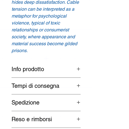
hides deep dissatisfaction. Cable
tension can be interpreted as a
metaphor for psychological
violence, typical of toxic
relationships or consumerist
society, where appearance and
material success become gilded
prisons.
Info prodotto
Designer: Anna Manako
Tempi di consegna
Prodotto: Opera /
Art work
I tempi di consegna sono di 3 -
Spedizione
30 giorni lavorativi per paesi UE:
Colori:
Marrone e rame /
Brown and
Austria, Belgio, Bulgaria, Croazia,
copper
Tutti gli ordini vengono spediti dal
Repubblica di Cipro, Repubblica
Reso e rimborsi
lunedì al venerdì dalla nostra sede
Ceca, Danimarca, Estonia, Finlandia,
Misure: 40 x 40 x 40 cm
nell'UE o direttamente dai nostri
Francia, Germania, Grecia, Ungheria,