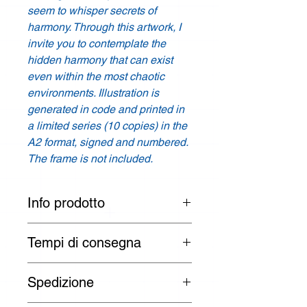
seem to whisper secrets of
harmony. Through this artwork, I
invite you to contemplate the
hidden harmony that can exist
even within the most chaotic
environments. Illustration is
generated in code and printed in
a limited series (10 copies) in the
A2 format, signed and numbered.
The frame is not included.
Info prodotto
Designer: Angelika Grzegorczyk
Tempi di consegna
Prodotto: Stampa /
Print
I tempi di consegna sono di 3 -
Spedizione
30 giorni lavorativi per paesi UE:
Colori: Vario /
Various
Austria, Belgio, Bulgaria, Croazia,