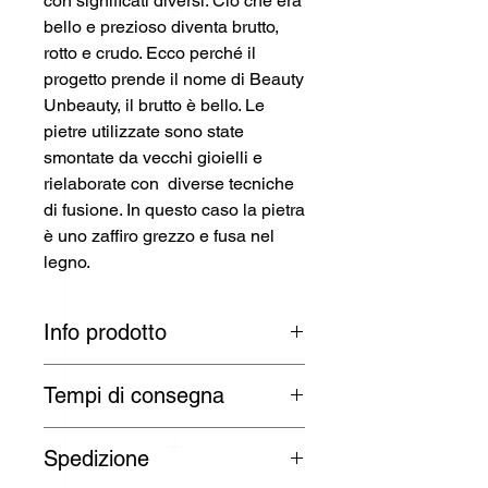
con significati diversi. Ciò che era
bello e prezioso diventa brutto,
rotto e crudo. Ecco perché il
progetto prende il nome di Beauty
Unbeauty, il brutto è bello. Le
pietre utilizzate sono state
smontate da vecchi gioielli e
rielaborate con diverse tecniche
di fusione. In questo caso la pietra
è uno zaffiro grezzo e fusa nel
legno.
Info prodotto
Anello
Tempi di consegna
Designer: Morellini Lab
I tempi di consegna sono di 3 -
Colore:
Spedizione
30 giorni lavorativi per paesi UE:
Argento
Austria, Belgio, Bulgaria, Croazia,