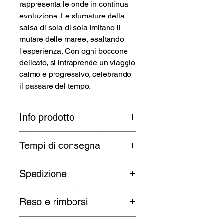
rappresenta le onde in continua
evoluzione. Le sfumature della
salsa di soia di soia imitano il
mutare delle maree, esaltando
l'esperienza. Con ogni boccone
delicato, si intraprende un viaggio
calmo e progressivo, celebrando
il passare del tempo.
Info prodotto
Caraffa
Tempi di consegna
Designer: Ercole Design
I tempi di consegna sono di 3 -
Colore:
Spedizione
30 giorni lavorativi per paesi UE:
Bianco
Austria, Belgio, Bulgaria, Croazia,
Tutti gli ordini vengono spediti dal
Repubblica di Cipro, Repubblica
Misure:
Reso e rimborsi
lunedì al venerdì dalla nostra sede
Ceca, Danimarca, Estonia, Finlandia,
6,1 x 2 x 1,6 cm
nell'UE o direttamente dai nostri
Francia, Germania, Grecia, Ungheria,