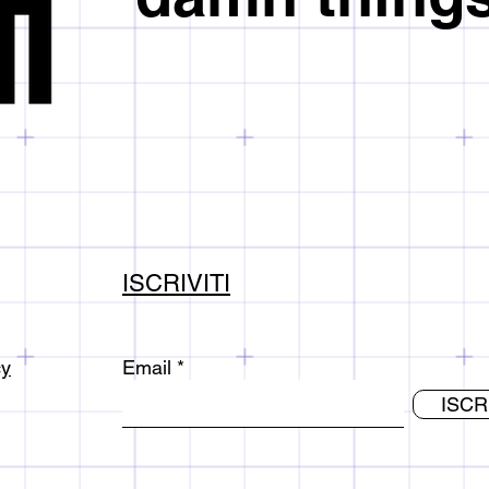
Import taxes may var
check the regulations
order.
Orders placed after 
processed on the fol
The day of collection 
Nonahora is not respo
Any customs and duty
customer.
Our couriers do not 
holidays.
ISCRIVITI
cy
Email
ISCR