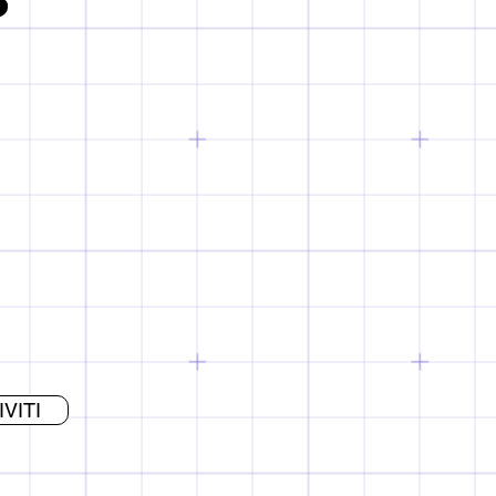
y from country to country. Please
 of your country before placing an
7:00 CEST on Friday will be
lowing Monday.
is not considered a transit day.
nsible for courier shipping delays.
 charges shall be carried by the
ship on weekends and public
IVITI