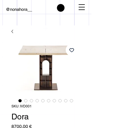
@nonahora__
SKU: IVD001
Dora
Prezzo
8700,00 €