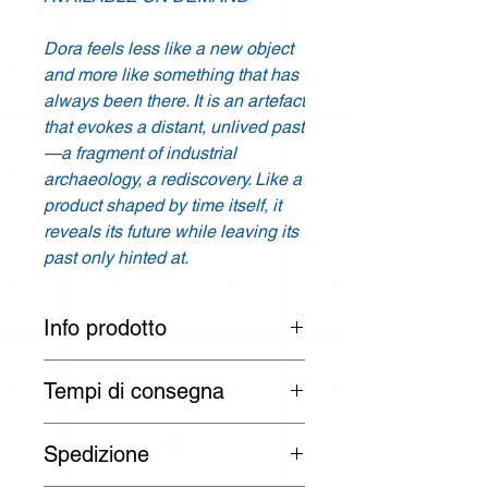
Dora feels less like a new object
and more like something that has
always been there. It is an artefact
that evokes a distant, unlived past
—a fragment of industrial
archaeology, a rediscovery. Like a
product shaped by time itself, it
reveals its future while leaving its
past only hinted at.
Info prodotto
Designer: Ivan Donzelli
Tempi di consegna
Prodotto: Tavolo /
Table
Da calcolare a partire dalla
Spedizione
finalizzazione dell'ordine su richiesta
Colori:
Ruggine /
Rust
To To be calculated from the