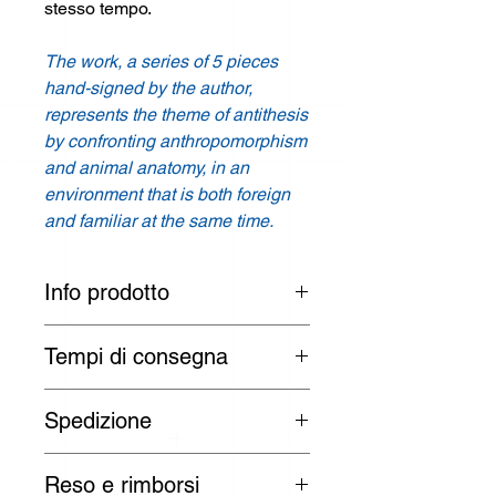
stesso tempo.
The work, a series of 5 pieces
hand-signed by the author,
represents the theme of antithesis
by confronting anthropomorphism
and animal anatomy, in an
environment that is both foreign
and familiar at the same time.
Info prodotto
Designer: Anna Dietzel
Tempi di consegna
Prodotto: Illustrazione digitale /
Digital
I tempi di consegna sono di 3 -
illustration
Spedizione
30 giorni lavorativi per paesi UE:
Austria, Belgio, Bulgaria, Croazia,
Colori:
Verde, bianco /
Green, white
Tutti gli ordini vengono spediti dal
Repubblica di Cipro, Repubblica
Reso e rimborsi
lunedì al venerdì dalla nostra sede
Ceca, Danimarca, Estonia, Finlandia,