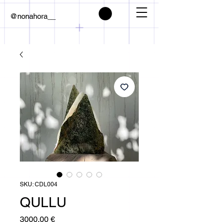
@nonahora__
SKU: CDL004
QULLU
Prezzo
3000,00 €